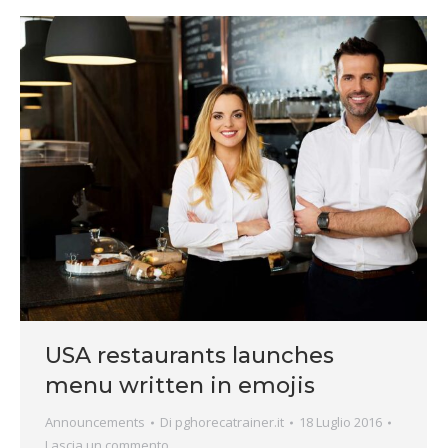
USA restaurants launches
menu written in emojis
Announcements
Di
pghorecatrainer.it
18 Luglio 2016
Lascia un commento