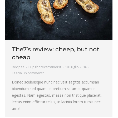
The7’s review: cheep, but not
cheap
Recipes
Di
pghorecatrainer.it
18 Luglio 2016
Lascia un commento
Donec scelerisque nunc nec velit sagittis accumsan
bibendum sed quam. In pretium sit amet quam in
egestas. Nam egestas, massa non tristique placerat,
lectus enim efficitur tellus, in lacinia lorem turpis nec
urna!