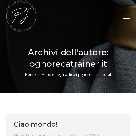
Archivi dell'autore:
pghorecatrainer.it
Tu sei qui:
Home
Autore degli articoli pghorecatrainer.it
Ciao mondo!
Blog
Di
pghorecatrainer.it
28 Maggio 2024