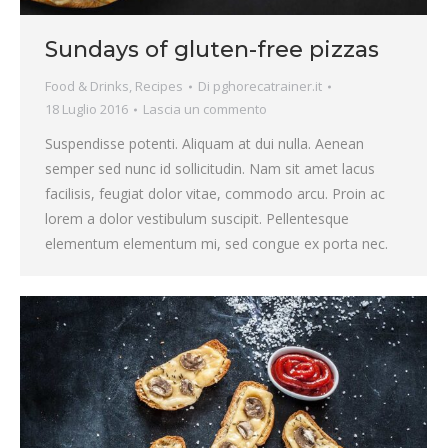
Sundays of gluten-free pizzas
Food & Drinks
,
Recipes
Di
pghorecatrainer.it
18 Luglio 2016
Lascia un commento
Suspendisse potenti. Aliquam at dui nulla. Aenean
semper sed nunc id sollicitudin. Nam sit amet lacus
facilisis, feugiat dolor vitae, commodo arcu. Proin ac
lorem a dolor vestibulum suscipit. Pellentesque
elementum elementum mi, sed congue ex porta nec.